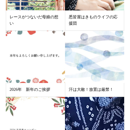
レースがつないだ母娘の想
悉皆屋はきものライフの応
い
援団
2026年 新年のご挨拶
汗は大敵！放置は厳禁！