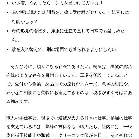
いざ着ようとしたら、シミを見つけてガッカリ
若い頃に誂えた訪問着を、娘に受け継がせたい。寸法直しは
可能かしら？
母の形見の着物を、洋服に仕立て直して日常でも楽しめた
ら…
紋を入れ替えて、別の場面でも着られるようにしたい
…そんな時に、頼りになる存在でありたい。橘屋は、着物の総合
病院のような存在を目指しています。工場を併設していること
で、受付から作業、納品までの流れがスムーズ。急ぎの対応や、
細かなご相談にも柔軟にお応えできるのは、現場がすぐそばにあ
る強みです。
職人の手仕事と、現場での連携が支える日々の仕事。橘屋の仕事
を支えているのは、熟練の技術をもつ職人たち。社内には、一級
染色補正技能士や和裁士、クリーニング師が在籍し、それぞれの