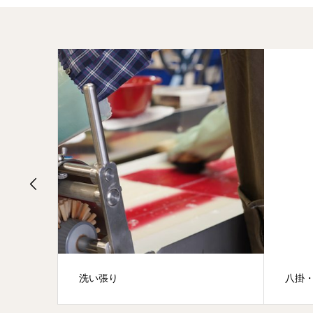
八掛・胴裏交換
生洗